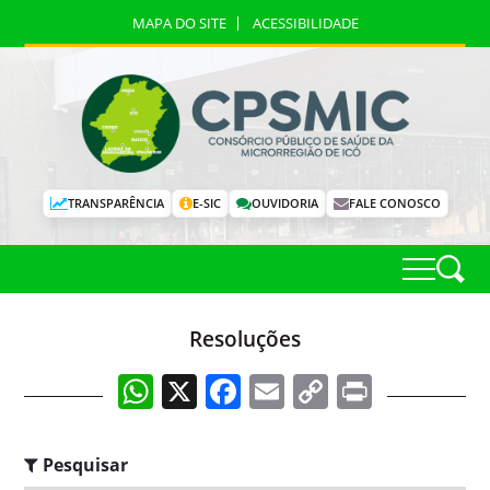
MAPA DO SITE
ACESSIBILIDADE
TRANSPARÊNCIA
E-SIC
OUVIDORIA
FALE CONOSCO
Resoluções
WhatsApp
X
Facebook
Email
Copy
Print
Link
Pesquisar