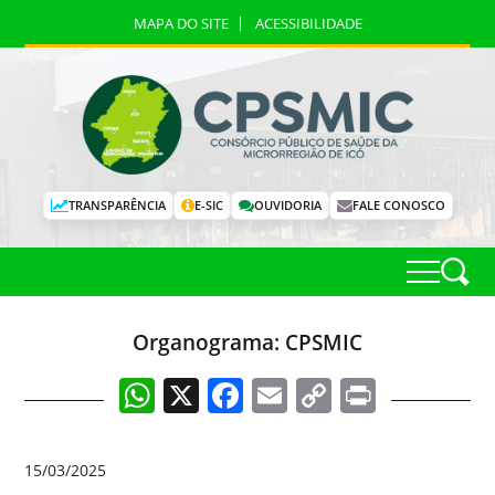
MAPA DO SITE
ACESSIBILIDADE
TRANSPARÊNCIA
E-SIC
OUVIDORIA
FALE CONOSCO
Organograma: CPSMIC
WhatsApp
X
Facebook
Email
Copy
Print
Link
15/03/2025