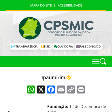
MAPA DO SITE
ACESSIBILIDADE
TRANSPARÊNCIA
E-SIC
OUVIDORIA
FALE CONOSCO
Ipaumirim
WhatsApp
X
Facebook
Email
Copy
Print
Link
Fundação:
12 de Dezembro de