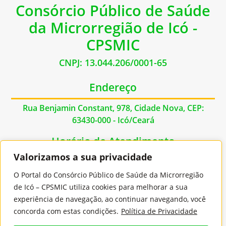
Consórcio Público de Saúde
da Microrregião de Icó -
CPSMIC
CNPJ: 13.044.206/0001-65
Endereço
Rua Benjamin Constant, 978, Cidade Nova, CEP:
63430-000 - Icó/Ceará
Horário de Atendimento
Valorizamos a sua privacidade
De Segunda à Sexta das 07:00hs às 17:00hs
O Portal do Consórcio Público de Saúde da Microrregião
Contato
de Icó – CPSMIC utiliza cookies para melhorar a sua
experiência de navegação, ao continuar navegando, você
E-mail: contato@cpsmic.ce.gov.br
concorda com estas condições.
Política de Privacidade