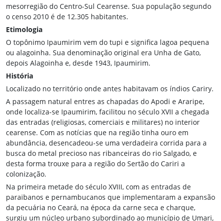
mesorregião do Centro-Sul Cearense. Sua população segundo
o censo 2010 é de 12.305 habitantes.
Etimologia
O topônimo Ipaumirim vem do tupi e significa lagoa pequena
ou alagoinha. Sua denominação original era Unha de Gato,
depois Alagoinha e, desde 1943, Ipaumirim.
História
Localizado no território onde antes habitavam os índios Cariry.
A passagem natural entres as chapadas do Apodi e Araripe,
onde localiza-se Ipaumirim, facilitou no século XVII a chegada
das entradas (religiosas, comerciais e militares) no interior
cearense. Com as notícias que na região tinha ouro em
abundância, desencadeou-se uma verdadeira corrida para a
busca do metal precioso nas ribanceiras do rio Salgado, e
desta forma trouxe para a região do Sertão do Cariri a
colonização.
Na primeira metade do século XVIII, com as entradas de
paraibanos e pernambucanos que implementaram a expansão
da pecuária no Ceará, na época da carne seca e charque,
surgiu um núcleo urbano subordinado ao município de Umari,