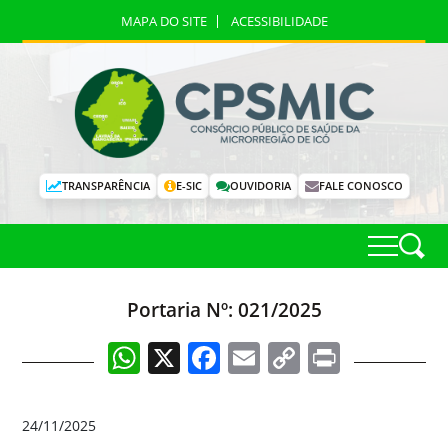
MAPA DO SITE
ACESSIBILIDADE
TRANSPARÊNCIA
E-SIC
OUVIDORIA
FALE CONOSCO
Portaria Nº: 021/2025
WhatsApp
X
Facebook
Email
Copy
Print
Link
24/11/2025