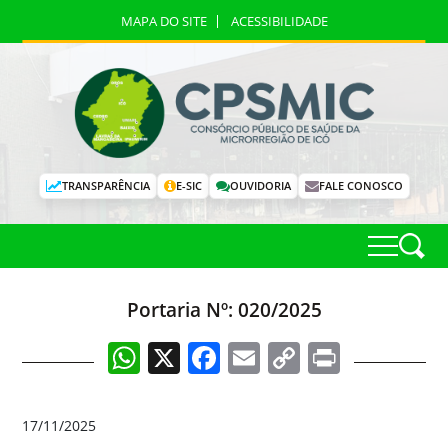
MAPA DO SITE
ACESSIBILIDADE
TRANSPARÊNCIA
E-SIC
OUVIDORIA
FALE CONOSCO
Portaria Nº: 020/2025
WhatsApp
X
Facebook
Email
Copy
Print
Link
17/11/2025