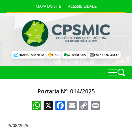
MAPA DO SITE
ACESSIBILIDADE
TRANSPARÊNCIA
E-SIC
OUVIDORIA
FALE CONOSCO
Portaria Nº: 014/2025
WhatsApp
X
Facebook
Email
Copy
Print
Link
25/08/2025