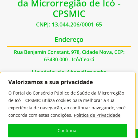
da Microrregião de Icó -
CPSMIC
CNPJ: 13.044.206/0001-65
Endereço
Rua Benjamin Constant, 978, Cidade Nova, CEP:
63430-000 - Icó/Ceará
Horário de Atendimento
Valorizamos a sua privacidade
De Segunda à Sexta das 07:00hs às 17:00hs
O Portal do Consórcio Público de Saúde da Microrregião
Contato
de Icó – CPSMIC utiliza cookies para melhorar a sua
experiência de navegação, ao continuar navegando, você
E-mail: contato@cpsmic.ce.gov.br
concorda com estas condições.
Política de Privacidade
Continuar
© 2026
Jooi
- Todos os Direitos Reservados