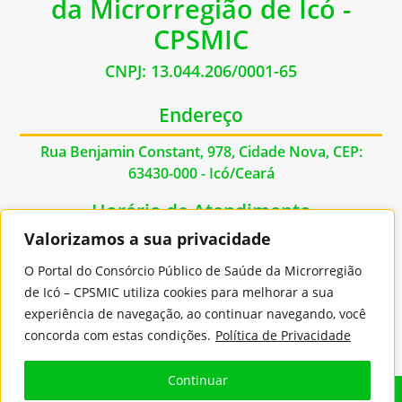
da Microrregião de Icó -
CPSMIC
CNPJ: 13.044.206/0001-65
Endereço
Rua Benjamin Constant, 978, Cidade Nova, CEP:
63430-000 - Icó/Ceará
Horário de Atendimento
Valorizamos a sua privacidade
De Segunda à Sexta das 07:00hs às 17:00hs
O Portal do Consórcio Público de Saúde da Microrregião
Contato
de Icó – CPSMIC utiliza cookies para melhorar a sua
experiência de navegação, ao continuar navegando, você
E-mail: contato@cpsmic.ce.gov.br
concorda com estas condições.
Política de Privacidade
Continuar
© 2026
Jooi
- Todos os Direitos Reservados