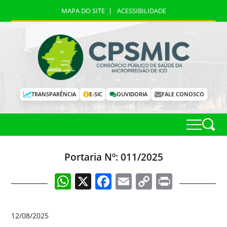
MAPA DO SITE
ACESSIBILIDADE
TRANSPARÊNCIA
E-SIC
OUVIDORIA
FALE CONOSCO
Portaria Nº: 011/2025
WhatsApp
X
Facebook
Email
Copy
Print
Link
12/08/2025