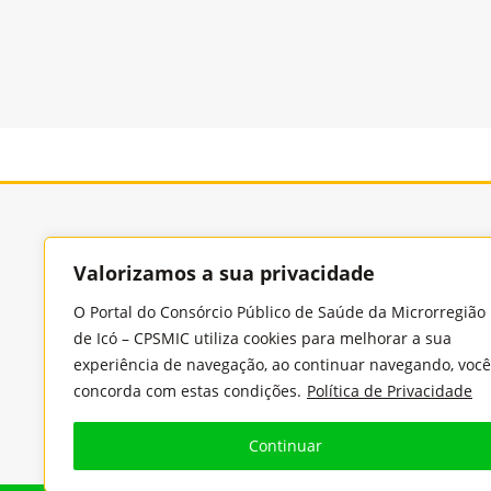
Consórcio Púb
Valorizamos a sua privacidade
O Portal do Consórcio Público de Saúde da Microrregião
de Icó – CPSMIC utiliza cookies para melhorar a sua
Endereço
experiência de navegação, ao continuar navegando, você
Rua Benjamin Constant, 978, Cidade Nova, CEP:
concorda com estas condições.
Política de Privacidade
63430-000 - Icó/Ceará
Continuar