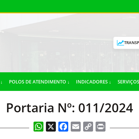
TRANSP
↓
POLOS DE ATENDIMENTO ↓
INDICADORES ↓
SERVIÇOS
Portaria Nº: 011/2024
WhatsApp
X
Facebook
Email
Copy
Print
Link