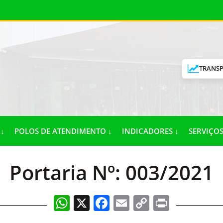
TRANSP
↓
POLOS DE ATENDIMENTO ↓
INDICADORES ↓
SERVIÇOS
Portaria Nº: 003/2021
WhatsApp
X
Facebook
Email
Copy
Print
Link