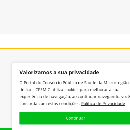
Consórcio Púb
Valorizamos a sua privacidade
O Portal do Consórcio Público de Saúde da Microrregião
de Icó – CPSMIC utiliza cookies para melhorar a sua
Endereço
experiência de navegação, ao continuar navegando, você
Rua Benjamin Constant, 978, Cidade Nova, CEP:
concorda com estas condições.
Política de Privacidade
63430-000 - Icó/Ceará
Continuar