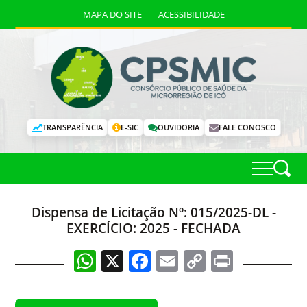
MAPA DO SITE
ACESSIBILIDADE
TRANSPARÊNCIA
E-SIC
OUVIDORIA
FALE CONOSCO
Dispensa de Licitação Nº: 015/2025-DL -
EXERCÍCIO: 2025 - FECHADA
WhatsApp
X
Facebook
Email
Copy
Print
Link