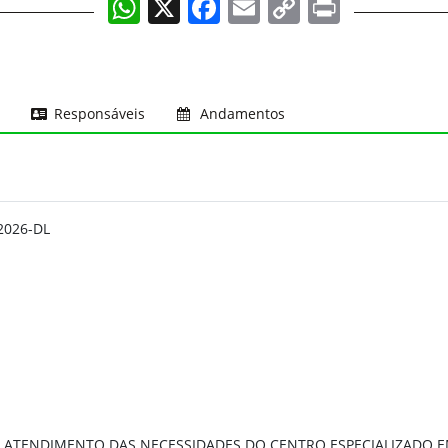
WhatsApp
X
Facebook
Email
Copy
Print
Link
Responsáveis
Andamentos
2026-DL
ATENDIMENTO DAS NECESSIDADES DO CENTRO ESPECIALIZADO EM 