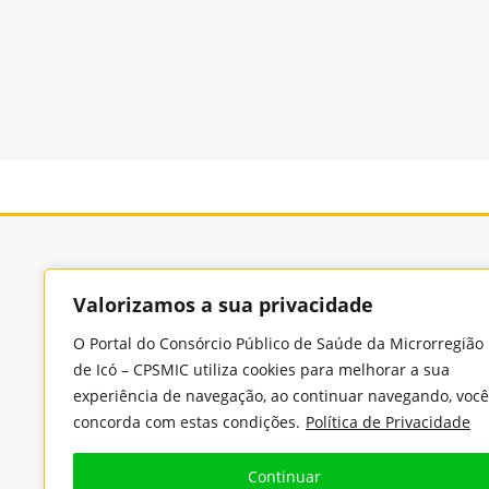
Consórcio Púb
Valorizamos a sua privacidade
O Portal do Consórcio Público de Saúde da Microrregião
de Icó – CPSMIC utiliza cookies para melhorar a sua
Endereço
experiência de navegação, ao continuar navegando, você
Rua Benjamin Constant, 978, Cidade Nova, CEP:
concorda com estas condições.
Política de Privacidade
63430-000 - Icó/Ceará
Continuar