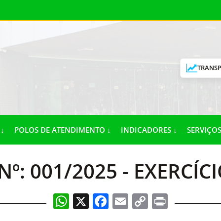
TRANSP
↓
POLOS DE ATENDIMENTO ↓
INDICADORES ↓
SERVIÇOS
º: 001/2025 - EXERCÍC
WhatsApp
X
Facebook
Email
Copy
Print
Link