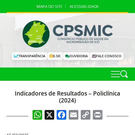
MAPA DO SITE
ACESSIBILIDADE
TRANSPARÊNCIA
E-SIC
OUVIDORIA
FALE CONOSCO
Indicadores de Resultados – Policlínica
(2024)
WhatsApp
X
Facebook
Email
Copy
Print
Link