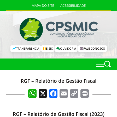
MAPA DO SITE
ACESSIBILIDADE
TRANSPARÊNCIA
E-SIC
OUVIDORIA
FALE CONOSCO
RGF – Relatório de Gestão Fiscal
WhatsApp
X
Facebook
Email
Copy
Print
Link
RGF – Relatório de Gestão Fiscal (2023)