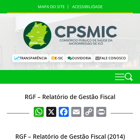
MAPA DO SITE
ACESSIBILIDADE
TRANSPARÊNCIA
E-SIC
OUVIDORIA
FALE CONOSCO
RGF – Relatório de Gestão Fiscal
WhatsApp
X
Facebook
Email
Copy
Print
Link
RGF – Relatório de Gestão Fiscal (2014)