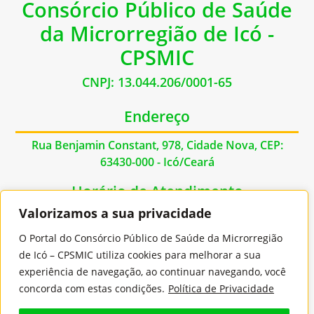
Consórcio Público de Saúde
da Microrregião de Icó -
CPSMIC
CNPJ: 13.044.206/0001-65
Endereço
Rua Benjamin Constant, 978, Cidade Nova, CEP:
63430-000 - Icó/Ceará
Horário de Atendimento
Valorizamos a sua privacidade
De Segunda à Sexta das 07:00hs às 17:00hs
O Portal do Consórcio Público de Saúde da Microrregião
Contato
de Icó – CPSMIC utiliza cookies para melhorar a sua
experiência de navegação, ao continuar navegando, você
E-mail: contato@cpsmic.ce.gov.br
concorda com estas condições.
Política de Privacidade