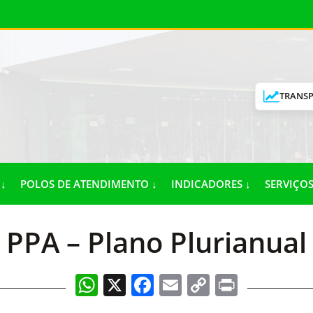
TRANSP
↓
POLOS DE ATENDIMENTO ↓
INDICADORES ↓
SERVIÇOS
PPA – Plano Plurianual
WhatsApp
X
Facebook
Email
Copy
Print
Link