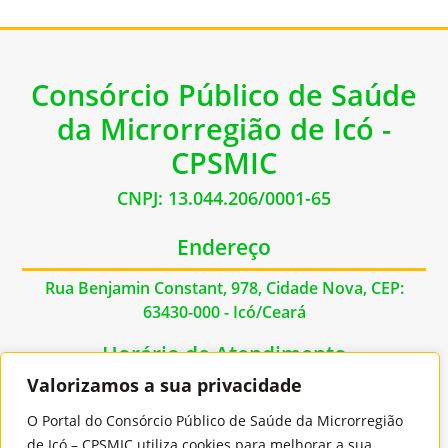
Consórcio Público de Saúde
da Microrregião de Icó -
CPSMIC
CNPJ: 13.044.206/0001-65
Endereço
Rua Benjamin Constant, 978, Cidade Nova, CEP:
63430-000 - Icó/Ceará
Horário de Atendimento
Valorizamos a sua privacidade
De Segunda à Sexta das 07:00hs às 17:00hs
O Portal do Consórcio Público de Saúde da Microrregião
Contato
de Icó – CPSMIC utiliza cookies para melhorar a sua