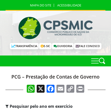
MAPA DO SITE
ACESSIBILIDADE
TRANSPARÊNCIA
E-SIC
OUVIDORIA
FALE CONOSCO
PCG – Prestação de Contas de Governo
WhatsApp
X
Facebook
Email
Copy
Print
Link
Pesquisar pelo ano em exercício