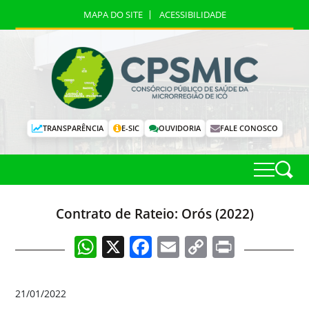
MAPA DO SITE
ACESSIBILIDADE
TRANSPARÊNCIA
E-SIC
OUVIDORIA
FALE CONOSCO
Contrato de Rateio: Orós (2022)
WhatsApp
X
Facebook
Email
Copy
Print
Link
21/01/2022