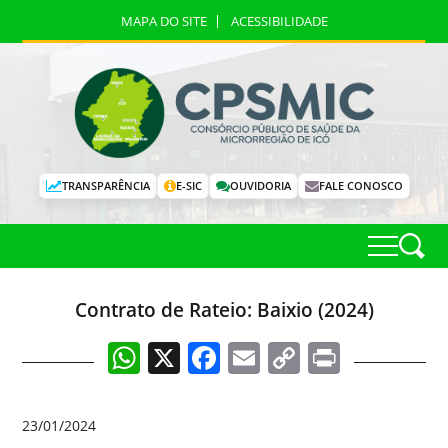
MAPA DO SITE
ACESSIBILIDADE
TRANSPARÊNCIA
E-SIC
OUVIDORIA
FALE CONOSCO
Contrato de Rateio: Baixio (2024)
WhatsApp
X
Facebook
Email
Copy
Print
Link
23/01/2024