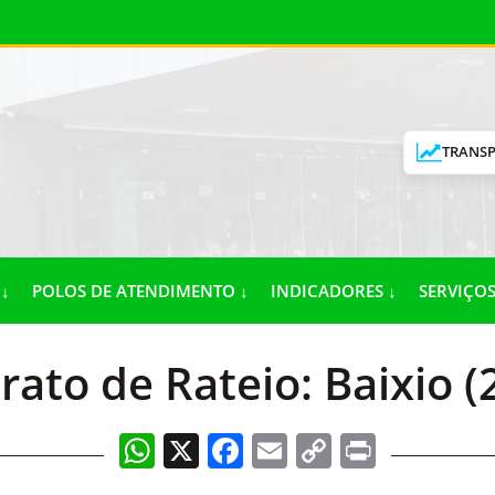
TRANSP
↓
POLOS DE ATENDIMENTO ↓
INDICADORES ↓
SERVIÇOS
rato de Rateio: Baixio (
WhatsApp
X
Facebook
Email
Copy
Print
Link