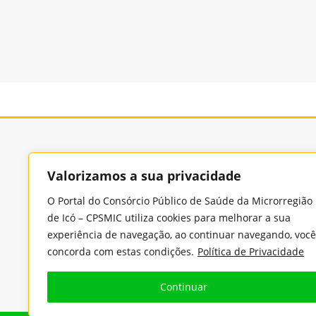
Consórcio Púb
Valorizamos a sua privacidade
O Portal do Consórcio Público de Saúde da Microrregião
de Icó – CPSMIC utiliza cookies para melhorar a sua
Endereço
experiência de navegação, ao continuar navegando, você
Rua Benjamin Constant, 978, Cidade Nova, CEP:
concorda com estas condições.
Política de Privacidade
63430-000 - Icó/Ceará
Continuar