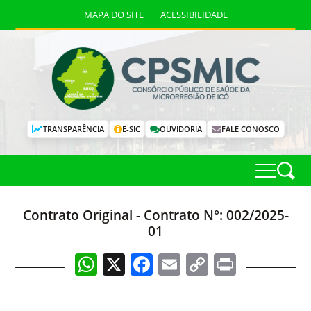
MAPA DO SITE
ACESSIBILIDADE
TRANSPARÊNCIA
E-SIC
OUVIDORIA
FALE CONOSCO
Contrato Original - Contrato N°: 002/2025-
01
WhatsApp
X
Facebook
Email
Copy
Print
Link