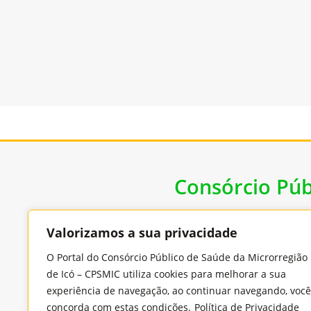
Consórcio Púb
Valorizamos a sua privacidade
Endereço
O Portal do Consórcio Público de Saúde da Microrregião
Rua Benjamin Constant, 978, Cidade Nova, CEP:
de Icó – CPSMIC utiliza cookies para melhorar a sua
63430-000 - Icó/Ceará
experiência de navegação, ao continuar navegando, você
concorda com estas condições.
Política de Privacidade