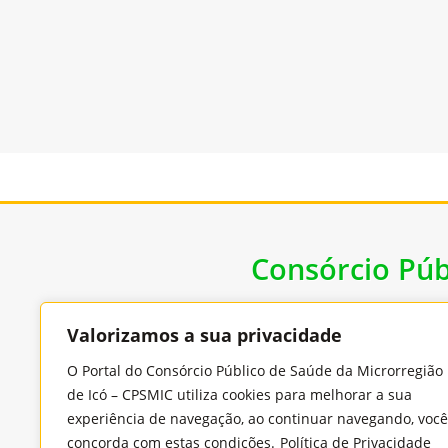
Consórcio Púb
Valorizamos a sua privacidade
Endereço
O Portal do Consórcio Público de Saúde da Microrregião
Rua Benjamin Constant, 978, Cidade Nova, CEP:
de Icó – CPSMIC utiliza cookies para melhorar a sua
63430-000 - Icó/Ceará
experiência de navegação, ao continuar navegando, você
concorda com estas condições.
Política de Privacidade