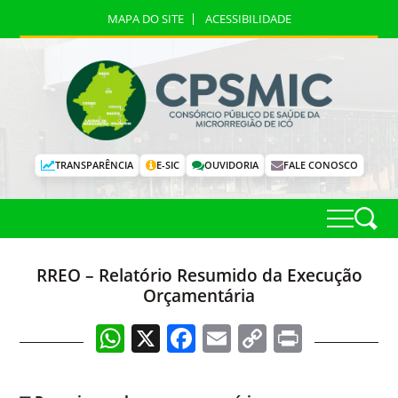
MAPA DO SITE
ACESSIBILIDADE
TRANSPARÊNCIA
E-SIC
OUVIDORIA
FALE CONOSCO
RREO – Relatório Resumido da Execução
Orçamentária
WhatsApp
X
Facebook
Email
Copy
Print
Link