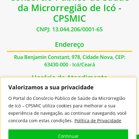
da Microrregião de Icó -
CPSMIC
CNPJ: 13.044.206/0001-65
Endereço
Rua Benjamin Constant, 978, Cidade Nova, CEP:
63430-000 - Icó/Ceará
Horário de Atendimento
Valorizamos a sua privacidade
De Segunda à Sexta das 07:00hs às 17:00hs
O Portal do Consórcio Público de Saúde da Microrregião
Contato
de Icó – CPSMIC utiliza cookies para melhorar a sua
experiência de navegação, ao continuar navegando, você
E-mail: contato@cpsmic.ce.gov.br
concorda com estas condições.
Política de Privacidade
Continuar