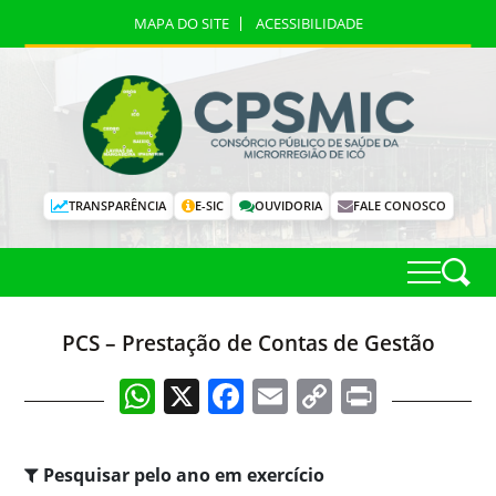
MAPA DO SITE
ACESSIBILIDADE
TRANSPARÊNCIA
E-SIC
OUVIDORIA
FALE CONOSCO
PCS – Prestação de Contas de Gestão
WhatsApp
X
Facebook
Email
Copy
Print
Link
Pesquisar pelo ano em exercício