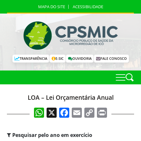
MAPA DO SITE
ACESSIBILIDADE
TRANSPARÊNCIA
E-SIC
OUVIDORIA
FALE CONOSCO
LOA – Lei Orçamentária Anual
WhatsApp
X
Facebook
Email
Copy
Print
Link
Pesquisar pelo ano em exercício